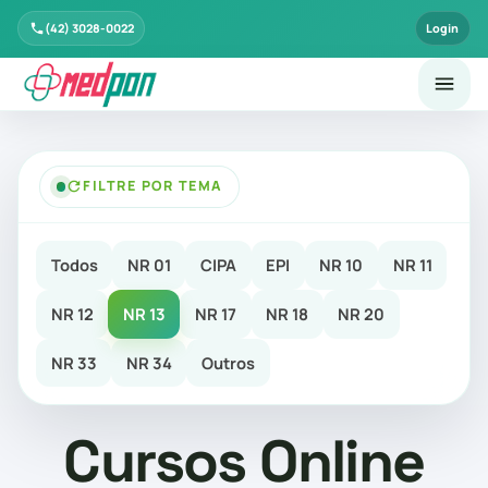
(42) 3028-0022
Login
FILTRE POR TEMA
Todos
NR 01
CIPA
EPI
NR 10
NR 11
NR 12
NR 13
NR 17
NR 18
NR 20
NR 33
NR 34
Outros
Cursos Online