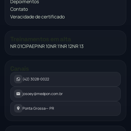
Depoimentos
Contato
Veracidade de certificado
Treinamentos em alta
NR 01
CIPA
EPI
NR 10
NR 11
NR 12
NR 13
Canais
(42) 3028-0022
josoey@medpon.com.br
Ponta Grossa
— PR