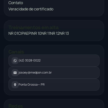
Contato
Veracidade de certificado
Treinamentos em alta
NR 01
CIPA
EPI
NR 10
NR 11
NR 12
NR 13
Canais
(42) 3028-0022
josoey@medpon.com.br
Ponta Grossa
— PR
Redes