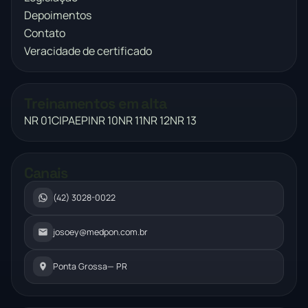
Depoimentos
Contato
Veracidade de certificado
Treinamentos em alta
NR 01
CIPA
EPI
NR 10
NR 11
NR 12
NR 13
Canais
(42) 3028-0022
josoey@medpon.com.br
Ponta Grossa
— PR