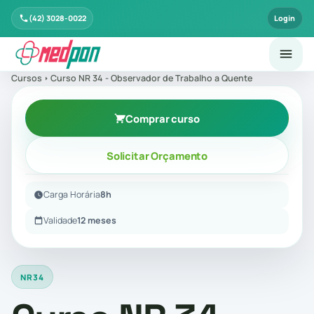
(42) 3028-0022
Login
Cursos
Curso NR 34 - Observador de Trabalho a Quente
Comprar curso
Solicitar Orçamento
Carga Horária
8h
Validade
12 meses
NR34