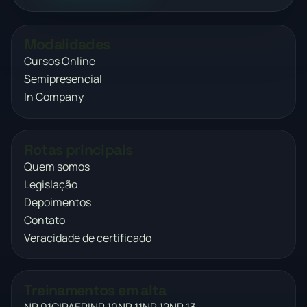
Modalidades
Cursos Online
Semipresencial
In Company
Rotas principais
Quem somos
Legislação
Depoimentos
Contato
Veracidade de certificado
Treinamentos em alta
NR 01
CIPA
EPI
NR 10
NR 11
NR 12
NR 13