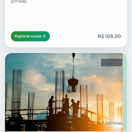
jornada.
R$ 109,00
Explorar curso
R$ 109,00
NR18
4h
4.7 estrelas